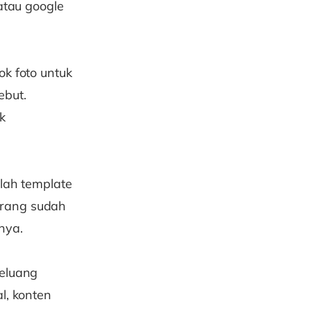
 atau google
ok foto untuk
ebut.
k
alah template
arang sudah
nya.
peluang
l, konten