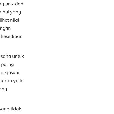
ng unik dan
n hal yang
hat nilai
engan
 kesediaan
usaha untuk
 paling
 pegawai.
ngkau yaitu
yang
yang tidak