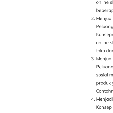
online 
beberapa
Menjual
Peluang
Konsepn
online s
toko da
Menjual
Peluang 
sosial 
produk y
Contohn
Menjadi
Konsep d