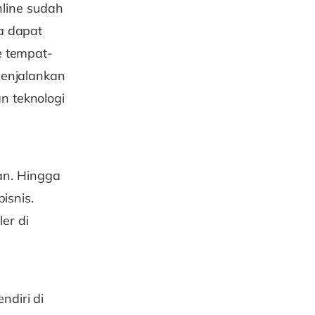
nline sudah
a dapat
e tempat-
Menjalankan
 teknologi
kan. Hingga
isnis.
er di
ndiri di