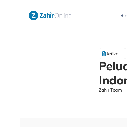
Be
Artikel
Pelua
Indo
Zahir Team
·