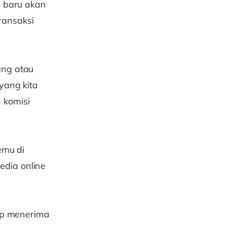
a baru akan
ransaksi
ang atau
yang kita
 komisi
emu di
edia online
kup menerima