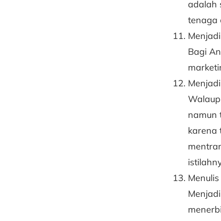
adalah 
tenaga d
Menjadi
Bagi An
marketi
Menjadi
Walaupu
namun t
karena t
mentran
istilahn
Menulis
Menjadi
menerbi