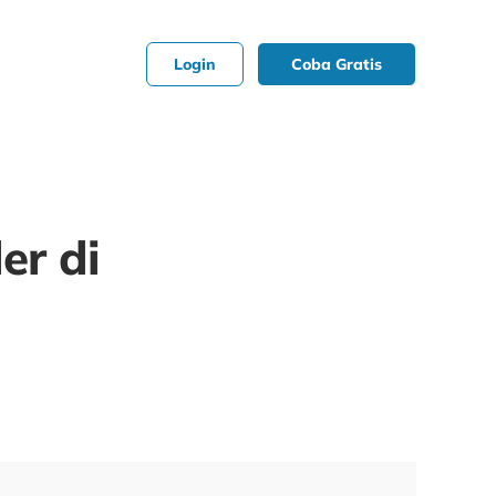
Login
Coba Gratis
er di