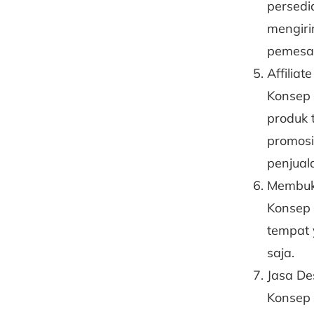
persedi
mengiri
pemesan
Affiliat
Konsep 
produk 
promosi
penjual
Membuka
Konsep d
tempat 
saja.
Jasa De
Konsep 