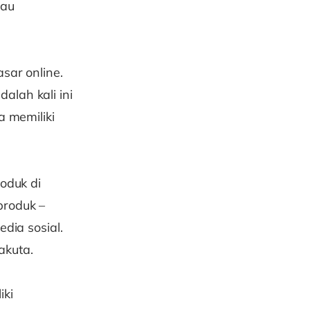
tau
sar online.
alah kali ini
a memiliki
roduk di
produk –
edia sosial.
akuta.
iki