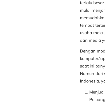
terlalu besa
mulai menja
memudahkan 
tempat tert
usaha melal
dan media y
Dengan modal
komputer/lap
saat ini ban
Namun dari s
Indonesia, ya
Menjual
Peluang