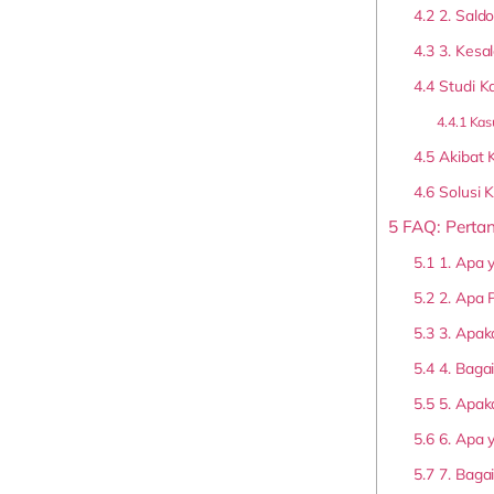
4.2
2. Sald
4.3
3. Kesa
4.4
Studi K
4.4.1
Kasu
4.5
Akibat 
4.6
Solusi 
5
FAQ: Pertan
5.1
1. Apa y
5.2
2. Apa 
5.3
3. Apak
5.4
4. Baga
5.5
5. Apaka
5.6
6. Apa 
5.7
7. Baga