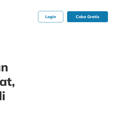
Login
Coba Gratis
un
at,
i