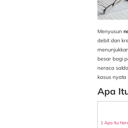
Menyusun
n
debit dan kr
menunjukkan
besar bagi 
neraca saldo
kasus nyata 
Apa It
1
Apa Itu Ner