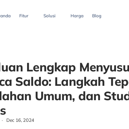
randa
Fitur
Solusi
Harga
Blog
uan Lengkap Menyus
ca Saldo: Langkah Tep
lahan Umum, dan Stud
s
·
Dec 16, 2024