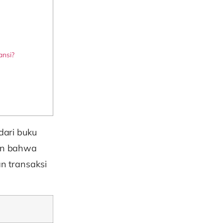
nsi?
dari buku
kan bahwa
n transaksi