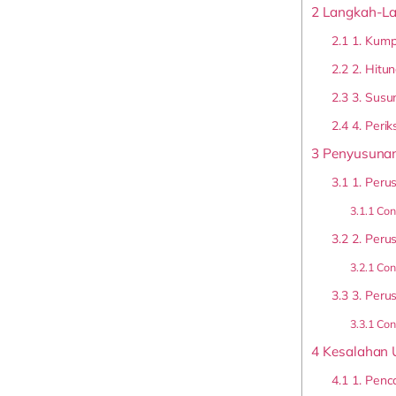
2
Langkah-La
2.1
1. Kump
2.2
2. Hitun
2.3
3. Susu
2.4
4. Peri
3
Penyusunan
3.1
1. Peru
3.1.1
Cont
3.2
2. Peru
3.2.1
Con
3.3
3. Peru
3.3.1
Cont
4
Kesalahan 
4.1
1. Penc