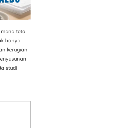
 mana total
dak hanya
an kerugian
 penyusunan
ta studi