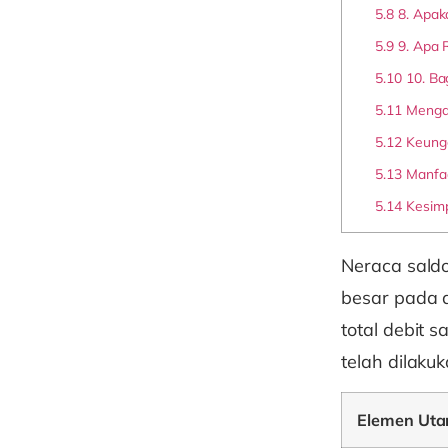
5.8
8. Apak
5.9
9. Apa R
5.10
10. Ba
5.11
Mengap
5.12
Keungg
5.13
Manfaa
5.14
Kesimp
Neraca saldo
besar pada 
total debit 
telah dilaku
Elemen Ut