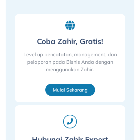
Coba Zahir, Gratis!
Level up pencatatan, management, dan
pelaporan pada Bisnis Anda dengan
menggunakan Zahir.
Mulai Sekarang
Hubungi Zahir Expert