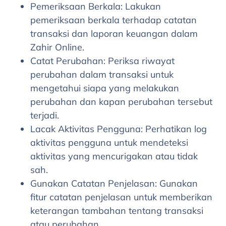
Pemeriksaan Berkala: Lakukan
pemeriksaan berkala terhadap catatan
transaksi dan laporan keuangan dalam
Zahir Online.
Catat Perubahan: Periksa riwayat
perubahan dalam transaksi untuk
mengetahui siapa yang melakukan
perubahan dan kapan perubahan tersebut
terjadi.
Lacak Aktivitas Pengguna: Perhatikan log
aktivitas pengguna untuk mendeteksi
aktivitas yang mencurigakan atau tidak
sah.
Gunakan Catatan Penjelasan: Gunakan
fitur catatan penjelasan untuk memberikan
keterangan tambahan tentang transaksi
atau perubahan.