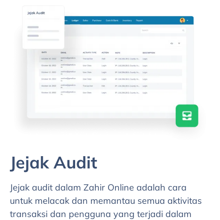
Jejak Audit
Jejak audit dalam Zahir Online adalah cara
untuk melacak dan memantau semua aktivitas
transaksi dan pengguna yang terjadi dalam