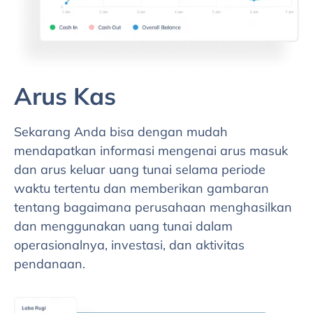
Arus Kas
Sekarang Anda bisa dengan mudah
mendapatkan informasi mengenai arus masuk
dan arus keluar uang tunai selama periode
waktu tertentu dan memberikan gambaran
tentang bagaimana perusahaan menghasilkan
dan menggunakan uang tunai dalam
operasionalnya, investasi, dan aktivitas
pendanaan.