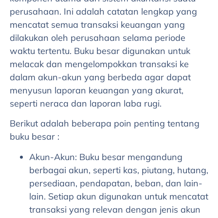
perusahaan. Ini adalah catatan lengkap yang
mencatat semua transaksi keuangan yang
dilakukan oleh perusahaan selama periode
waktu tertentu. Buku besar digunakan untuk
melacak dan mengelompokkan transaksi ke
dalam akun-akun yang berbeda agar dapat
menyusun laporan keuangan yang akurat,
seperti neraca dan laporan laba rugi.
Berikut adalah beberapa poin penting tentang
buku besar :
Akun-Akun: Buku besar mengandung
berbagai akun, seperti kas, piutang, hutang,
persediaan, pendapatan, beban, dan lain-
lain. Setiap akun digunakan untuk mencatat
transaksi yang relevan dengan jenis akun