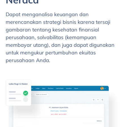
Dapat menganalisa keuangan dan
merencanakan strategi bisnis karena tersaji
gambaran tentang kesehatan finansial
perusahaan, solvabilitas (kemampuan
membayar utang), dan juga dapat digunakan
untuk mengukur pertumbuhan ekuitas
perusahaan Anda.