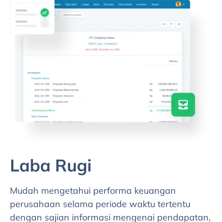
Laba Rugi
Mudah mengetahui performa keuangan
perusahaan selama periode waktu tertentu
dengan sajian informasi mengenai pendapatan,