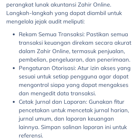
perangkat lunak akuntansi Zahir Online.
Langkah-langkah yang dapat diambil untuk
mengelola jejak audit meliputi:
Rekam Semua Transaksi: Pastikan semua
transaksi keuangan direkam secara akurat
dalam Zahir Online, termasuk penjualan,
pembelian, pengeluaran, dan penerimaan.
Pengaturan Otorisasi: Atur izin akses yang
sesuai untuk setiap pengguna agar dapat
mengontrol siapa yang dapat mengakses
dan mengedit data transaksi.
Cetak Jurnal dan Laporan: Gunakan fitur
pencetakan untuk mencetak jurnal harian,
jurnal umum, dan laporan keuangan
lainnya. Simpan salinan laporan ini untuk
referensi.