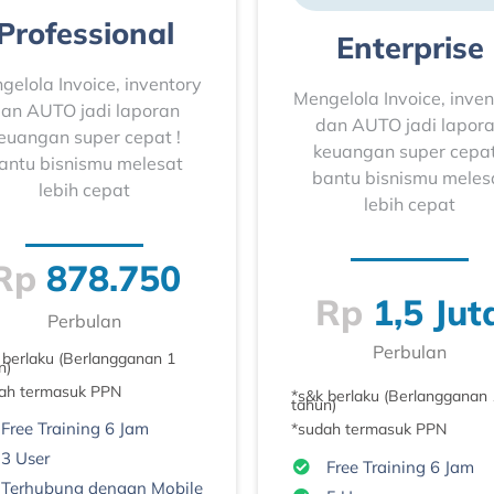
Professional
Enterprise
gelola Invoice, inventory
Mengelola Invoice, inven
an AUTO jadi laporan
dan AUTO jadi lapor
euangan super cepat !
keuangan super cepat
antu bisnismu melesat
bantu bisnismu meles
lebih cepat
lebih cepat
Rp
878.750
Rp
1,5 Jut
Perbulan
Perbulan
 berlaku (Berlangganan 1
n)
ah termasuk PPN
*s&k berlaku (Berlangganan 
tahun)
Free Training 6 Jam
*sudah termasuk PPN
3 User
Free Training 6 Jam
Terhubung dengan Mobile