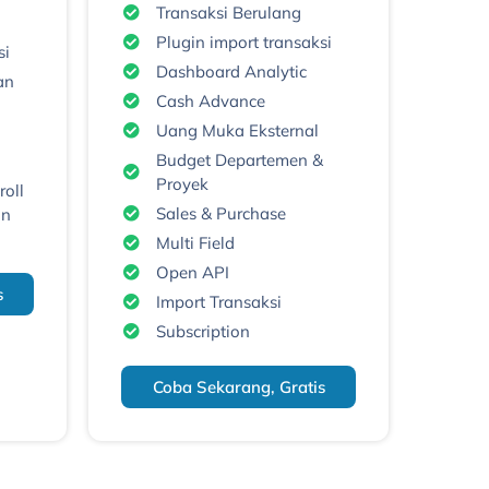
Transaksi Berulang
Plugin import transaksi
si
Dashboard Analytic
an
Cash Advance
Uang Muka Eksternal
Budget Departemen &
Proyek
roll
Sales & Purchase
un
Multi Field
Open API
s
Import Transaksi
Subscription
Coba Sekarang, Gratis