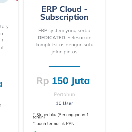
ERP Cloud -
Subscription
tory
ERP system yang serba
an
DEDICATED
. Selesaikan
 !
kompleksitas dengan satu
at
jalan pintas
Rp
150 Juta
a
Pertahun
10 User
1
*s&k berlaku (Berlangganan 1
tahun)
*sudah termasuk PPN