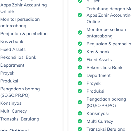
5 User
Apps Zahir Accounting
Terhubung dengan Mo
Online
Apps Zahir Accountin
Monitor persediaan
Online
antarcabang
Monitor persediaan
Penjualan & pembelian
antarcabang
Kas & bank
Penjualan & pembeli
Fixed Assets
Kas & bank
Rekonsiliasi Bank
Fixed Assets
Department
Rekonsiliasi Bank
Proyek
Department
Produksi
Proyek
Pengadaan barang
Produksi
(SQ,SO,PR,PO)
Pengadaan barang
Konsinyasi
(SQ,SO,PR,PO)
Multi Currecy
Konsinyasi
Transaksi Berulang
Multi Currecy
Transaksi Berulang
ons Optional