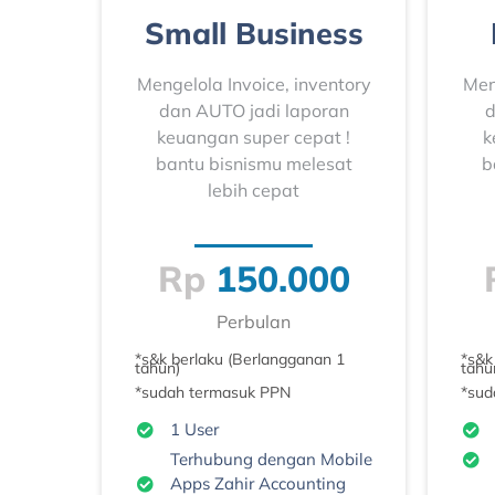
Small Business
Mengelola Invoice, inventory
Men
dan AUTO jadi laporan
d
keuangan super cepat !
k
bantu bisnismu melesat
b
lebih cepat
Rp
150.000
Perbulan
*s&k berlaku (Berlangganan 1
*s&k
tahun)
tahu
*sudah termasuk PPN
*sud
1 User
Terhubung dengan Mobile
Apps Zahir Accounting