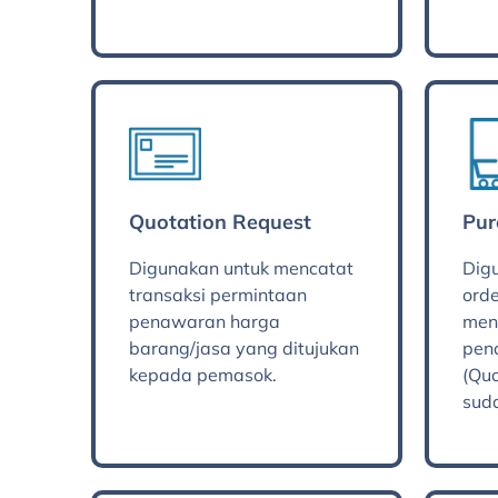
Quotation Request
Pur
Digunakan untuk mencatat
Dig
transaksi permintaan
ord
penawaran harga
men
barang/jasa yang ditujukan
pen
kepada pemasok.
(Qu
sud