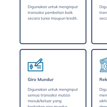
Digunakan untuk menginput
Dig
transaksi pembelian baik
tran
secara tunai maupun kredit.
seca
Giro Mundur
Rek
Digunakan untuk menginput
Dig
semua transaksi mutasi
men
masuk/keluar yang
akhi
berkaitan giro mundur.
den