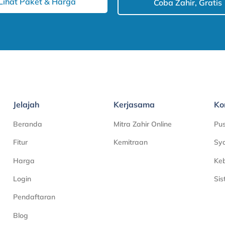
Lihat Paket & Harga
Coba Zahir, Gratis
Jelajah
Kerjasama
Ko
Beranda
Mitra Zahir Online
Pu
Fitur
Kemitraan
Sya
Harga
Keb
Login
Si
Pendaftaran
Blog