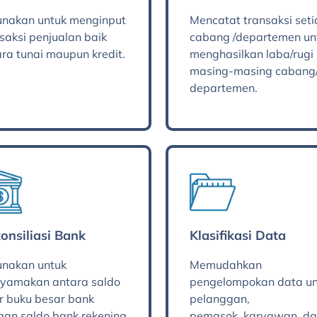
unakan untuk menginput
Mencatat transaksi set
saksi penjualan baik
cabang /departemen un
ra tunai maupun kredit.
menghasilkan laba/rugi
masing-masing cabang
departemen.
onsiliasi Bank
Klasifikasi Data
unakan untuk
Memudahkan
yamakan antara saldo
pengelompokan data un
r buku besar bank
pelanggan,
gan saldo bank rekening
pemasok, karyawan, d