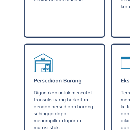
kor
Persediaan Barang
Eks
Digunakan untuk mencatat
Tem
transaksi yang berkaitan
men
dengan persediaan barang
ke f
sehingga dapat
dan
menampilkan laporan
diki
mutasi stok.
dari