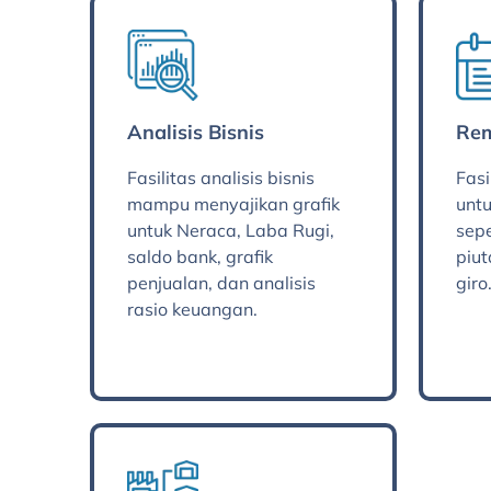
Analisis Bisnis
Rem
Fasilitas analisis bisnis
Fasi
mampu menyajikan grafik
untu
untuk Neraca, Laba Rugi,
sepe
saldo bank, grafik
piut
penjualan, dan analisis
giro
rasio keuangan.