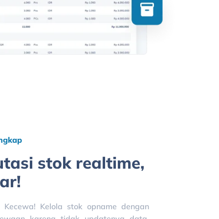
engkap
asi stok realtime,
ar!
 Kecewa! Kelola stok opname dengan
ecewaan karena tidak updatenya data.