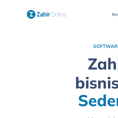
Be
SOFTWARE
Zah
bisni
Sede