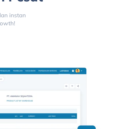
an instan
rowth!