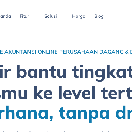
randa
Fitur
Solusi
Harga
Blog
 AKUNTANSI ONLINE PERUSAHAAN DAGANG & D
ir bantu tingka
smu ke level tert
rhana, tanpa d