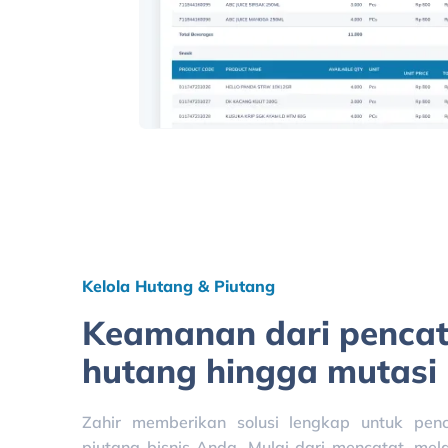
Kelola Hutang & Piutang
Keamanan dari penca
hutang hingga mutasi
Zahir memberikan solusi lengkap untuk pen
piutang bisnis Anda. Mulai dari mencatat, me