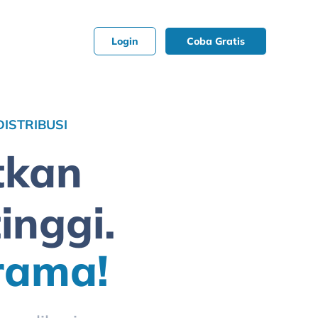
Login
Coba Gratis
ISTRIBUSI
tkan
inggi.
rama!