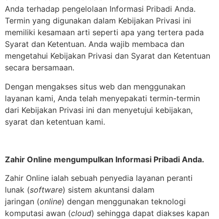
Anda terhadap pengelolaan Informasi Pribadi Anda.
Termin yang digunakan dalam Kebijakan Privasi ini
memiliki kesamaan arti seperti apa yang tertera pada
Syarat dan Ketentuan. Anda wajib membaca dan
mengetahui Kebijakan Privasi dan Syarat dan Ketentuan
secara bersamaan.
Dengan mengakses situs web dan menggunakan
layanan kami, Anda telah menyepakati termin-termin
dari Kebijakan Privasi ini dan menyetujui kebijakan,
syarat dan ketentuan kami.
Zahir Online mengumpulkan Informasi Pribadi Anda.
Zahir Online ialah sebuah penyedia layanan peranti
lunak (
software
) sistem akuntansi dalam
jaringan (
online
) dengan menggunakan teknologi
komputasi awan (
cloud
) sehingga dapat diakses kapan