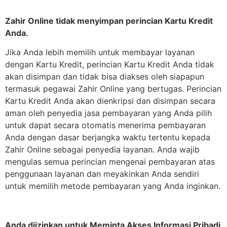
Zahir Online tidak menyimpan perincian Kartu Kredit
Anda.
Jika Anda lebih memilih untuk membayar layanan
dengan Kartu Kredit, perincian Kartu Kredit Anda tidak
akan disimpan dan tidak bisa diakses oleh siapapun
termasuk pegawai Zahir Online yang bertugas. Perincian
Kartu Kredit Anda akan dienkripsi dan disimpan secara
aman oleh penyedia jasa pembayaran yang Anda pilih
untuk dapat secara otomatis menerima pembayaran
Anda dengan dasar berjangka waktu tertentu kepada
Zahir Online sebagai penyedia layanan. Anda wajib
mengulas semua perincian mengenai pembayaran atas
penggunaan layanan dan meyakinkan Anda sendiri
untuk memilih metode pembayaran yang Anda inginkan.
Anda diizinkan untuk Meminta Akses Informasi Pribadi