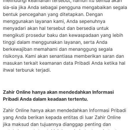
melindungi keamanan tersebut, namun itu semua akan
sia-sia jika Anda sebagai pengguna mengabaikan segala
bentuk pencegahan yang ditetapkan. Dengan
menggunakan layanan kami, Anda sepenuhnya
menyadari akan hal tersebut dan bersedia untuk
mengikuti prosedur baku dan kewaspadaan yang lebih
tinggi dalam menggunakan layanan, serta Anda
berkewajiban memahami dan menanggung segala
risikonya. Kami akan senantiasa memberikan saran dan
masukan terkait keamanan data Pribadi Anda ketika hal
ihwal terburuk terjadi.
Zahir Online hanya akan mendedahkan Informasi
Pribadi Anda dalam keadaan tertentu.
Zahir Online hanya akan mendedahkan Informasi Pribadi
yang Anda berikan kepada entitas di luar Zahir Online
jika maksud dan tujuannya dianggap penting dan