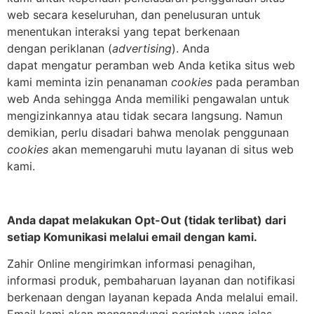
web secara keseluruhan, dan penelusuran untuk
menentukan interaksi yang tepat berkenaan
dengan periklanan (
advertising
). Anda
dapat mengatur peramban web Anda ketika situs web
kami meminta izin penanaman
cookies
pada peramban
web Anda sehingga Anda memiliki pengawalan untuk
mengizinkannya atau tidak secara langsung. Namun
demikian, perlu disadari bahwa menolak penggunaan
cookies
akan memengaruhi mutu layanan di situs web
kami.
Anda dapat melakukan Opt-Out (tidak terlibat) dari
setiap Komunikasi melalui email dengan kami.
Zahir Online mengirimkan informasi penagihan,
informasi produk, pembaharuan layanan dan notifikasi
berkenaan dengan layanan kepada Anda melalui email.