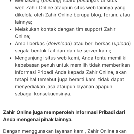
Memasang (
posting
) suatu
postingan
di situs
web Zahir Online ataupun situs web lainnya yang
dikelola oleh Zahir Online berupa blog, forum, atau
lainnya;
Melakukan kontak dengan tim support Zahir
Online;
Ambil berkas (
download
) atau beri berkas (
upload
)
segala bentuk fail dari dan ke server kami;
Mengunjungi situs web kami, Anda tentu memiliki
kebebasan penuh untuk memilih tidak memberikan
Informasi Pribadi Anda kepada Zahir Online, akan
tetapi hal tersebut juga berarti kami tidak dapat
menyediakan jasa ataupun layanan apapun
sebagai konsekuensinya.
Zahir Online juga memperoleh Informasi Pribadi dari
Anda mengenai pihak lainnya.
Dengan menggunakan layanan kami, Zahir Online akan