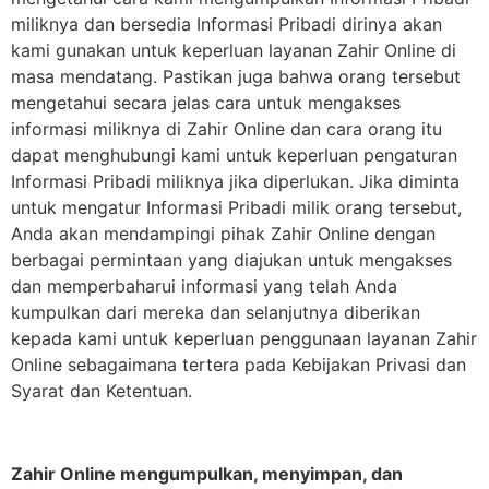
miliknya dan bersedia Informasi Pribadi dirinya akan
kami gunakan untuk keperluan layanan Zahir Online di
masa mendatang. Pastikan juga bahwa orang tersebut
mengetahui secara jelas cara untuk mengakses
informasi miliknya di Zahir Online dan cara orang itu
dapat menghubungi kami untuk keperluan pengaturan
Informasi Pribadi miliknya jika diperlukan. Jika diminta
untuk mengatur Informasi Pribadi milik orang tersebut,
Anda akan mendampingi pihak Zahir Online dengan
berbagai permintaan yang diajukan untuk mengakses
dan memperbaharui informasi yang telah Anda
kumpulkan dari mereka dan selanjutnya diberikan
kepada kami untuk keperluan penggunaan layanan Zahir
Online sebagaimana tertera pada Kebijakan Privasi dan
Syarat dan Ketentuan.
Zahir Online mengumpulkan, menyimpan, dan