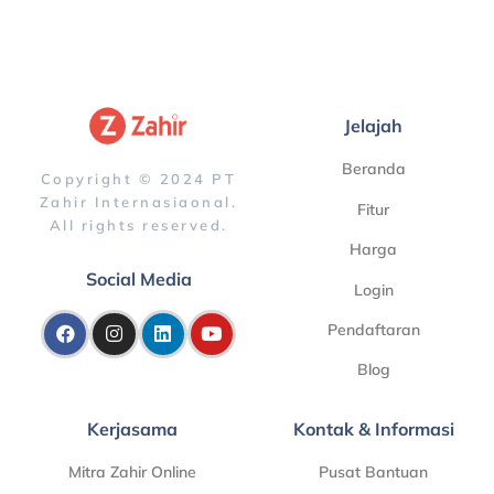
Jelajah
Beranda
Copyright © 2024 PT
Zahir Internasiaonal.
Fitur
All rights reserved.
Harga
Social Media
Login
Pendaftaran
Blog
Kerjasama
Kontak & Informasi
Mitra Zahir Online
Pusat Bantuan