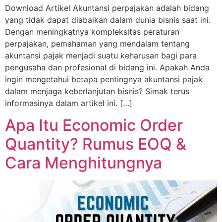
Download Artikel Akuntansi perpajakan adalah bidang
yang tidak dapat diabaikan dalam dunia bisnis saat ini.
Dengan meningkatnya kompleksitas peraturan
perpajakan, pemahaman yang mendalam tentang
akuntansi pajak menjadi suatu keharusan bagi para
pengusaha dan profesional di bidang ini. Apakah Anda
ingin mengetahui betapa pentingnya akuntansi pajak
dalam menjaga keberlanjutan bisnis? Simak terus
informasinya dalam artikel ini. […]
Apa Itu Economic Order
Quantity? Rumus EOQ &
Cara Menghitungnya