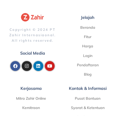
Jelajah
Beranda
Copyright © 2024 PT
Zahir Internasiaonal.
Fitur
All rights reserved.
Harga
Social Media
Login
Pendaftaran
Blog
Kerjasama
Kontak & Informasi
Mitra Zahir Online
Pusat Bantuan
Kemitraan
Syarat & Ketentuan