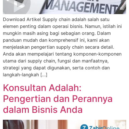
Download Artikel Supply chain adalah salah satu
elemen penting dalam operasi bisnis. Namun, istilah ini
mungkin masih asing bagi sebagian orang. Dalam
panduan mudah dan komprehensif ini, kami akan
menjelaskan pengertian supply chain secara detail.
Anda akan mempelajari tentang komponen-komponen
utama dari supply chain, fungsi dan manfaatnya,
strategi yang dapat digunakan, serta contoh dan
langkah-langkah […]
Konsultan Adalah:
Pengertian dan Perannya
dalam Bisnis Anda