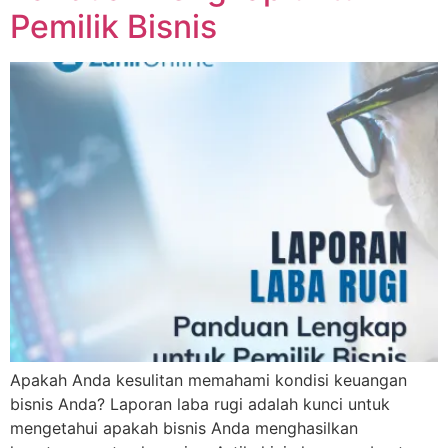
Pemilik Bisnis
Apakah Anda kesulitan memahami kondisi keuangan
bisnis Anda? Laporan laba rugi adalah kunci untuk
mengetahui apakah bisnis Anda menghasilkan