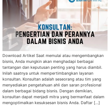
Download Artikel Saat memulai atau mengembangkan
bisnis, Anda mungkin akan menghadapi berbagai
tantangan dan keputusan penting yang harus diambil.
Inilah saatnya untuk mempertimbangkan layanan
konsultan. Konsultan adalah seseorang atau tim yang
menyediakan pengetahuan ahli dan saran profesional
dalam berbagai bidang bisnis. Dengan demikian,
konsultan dapat menjadi mitra yang bermanfaat dalam
mengoptimalkan kesuksesan bisnis Anda. Daftar […]