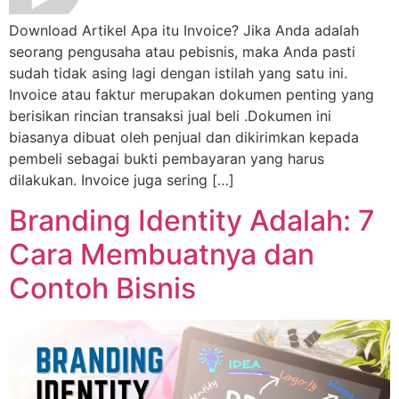
Download Artikel Apa itu Invoice? Jika Anda adalah
seorang pengusaha atau pebisnis, maka Anda pasti
sudah tidak asing lagi dengan istilah yang satu ini.
Invoice atau faktur merupakan dokumen penting yang
berisikan rincian transaksi jual beli .Dokumen ini
biasanya dibuat oleh penjual dan dikirimkan kepada
pembeli sebagai bukti pembayaran yang harus
dilakukan. Invoice juga sering […]
Branding Identity Adalah: 7
Cara Membuatnya dan
Contoh Bisnis