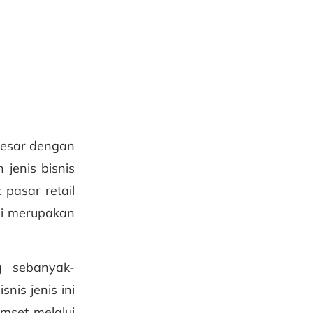
 besar dengan
 jenis bisnis
pasar retail
ni merupakan
g sebanyak-
is jenis ini
mset melalui