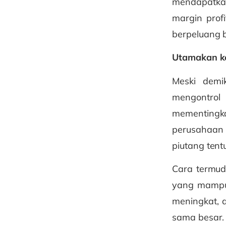
mendapatkan
margin prof
berpeluang 
Utamakan ke
Meski demi
mengontro
mementingk
perusahaan 
piutang ten
Cara termud
yang mampu 
meningkat, 
sama besar.