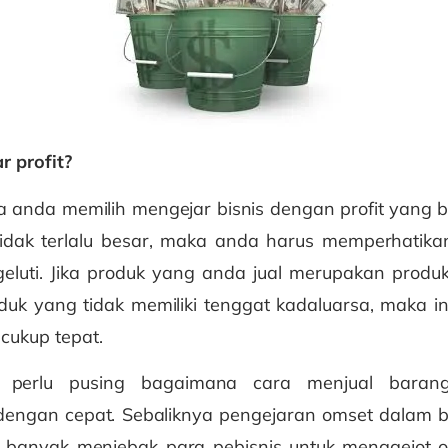
r profit?
jika anda memilih mengejar bisnis dengan profit yang
tidak terlalu besar, maka anda harus memperhatikan
eluti. Jika produk yang anda jual merupakan produk 
duk yang tidak memiliki tenggat kadaluarsa, maka i
 cukup tepat.
 perlu pusing bagaimana cara menjual baran
engan cepat. Sebaliknya pengejaran omset dalam bisn
 banyak menjebak para pebisnis untuk menggejot o