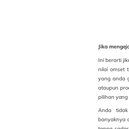
Jika mengeja
Ini berarti 
nilai omset 
yang anda g
ataupun pro
pilihan yang
Anda tidak
banyaknya d
tanpa sadar