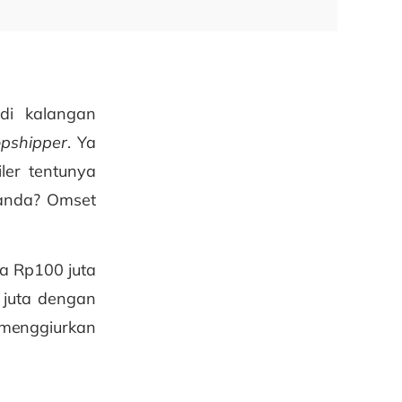
di kalangan
pshipper
. Ya
ler tentunya
 anda? Omset
ga Rp100 juta
 juta dengan
 menggiurkan