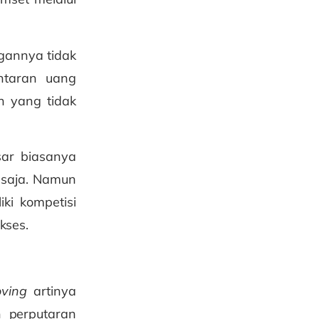
gannya tidak
ntaran uang
n yang tidak
ar biasanya
 saja. Namun
iki kompetisi
kses.
oving
artinya
n perputaran