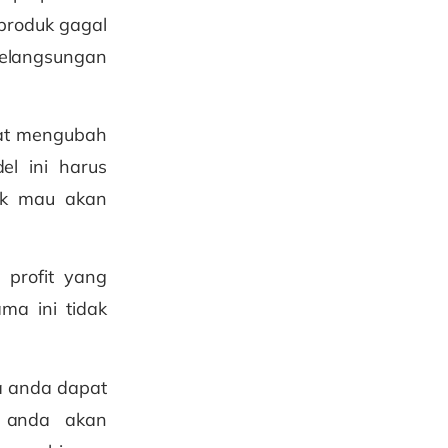
 produk gagal
elangsungan
pat mengubah
el ini harus
ak mau akan
 profit yang
ma ini tidak
ka anda dapat
, anda akan