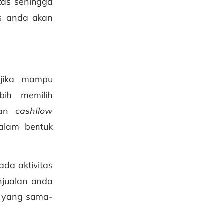
tas sehingga
is anda akan
 jika mampu
bih memilih
ikan
cashflow
dalam bentuk
da aktivitas
njualan anda
t yang sama-