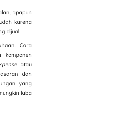
alan, apapun
udah karena
 dijual.
ahaan. Cara
da komponen
xpense
atau
emasaran dan
tungan yang
mungkin laba