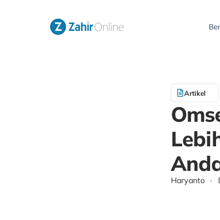
Be
Artikel
Omse
Lebi
And
Haryanto
·