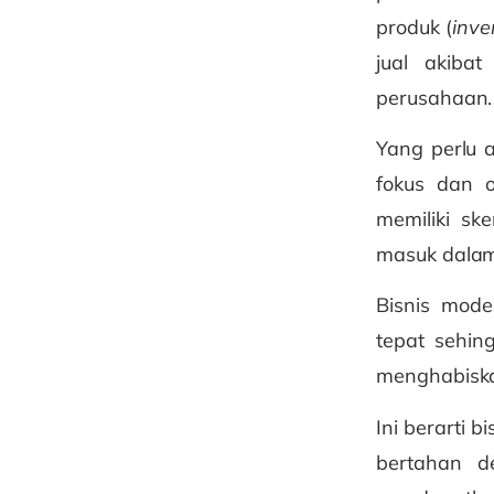
produk (
inve
jual akiba
perusahaan.
Yang perlu 
fokus dan o
memiliki s
masuk dalam
Bisnis mod
tepat sehin
menghabiska
Ini berarti 
bertahan d