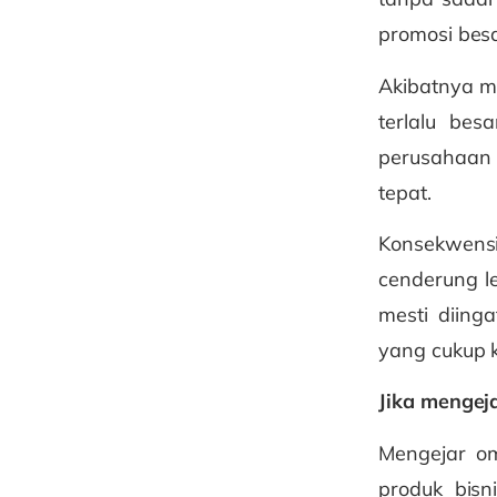
promosi besa
Akibatnya m
terlalu be
perusahaan 
tepat.
Konsekwens
cenderung l
mesti diinga
yang cukup k
Jika mengej
Mengejar om
produk bisn