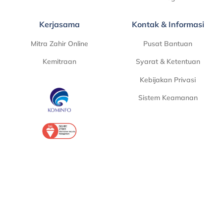
Kerjasama
Kontak & Informasi
Mitra Zahir Online
Pusat Bantuan
Kemitraan
Syarat & Ketentuan
Kebijakan Privasi
Sistem Keamanan