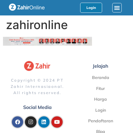
Login
zahironline
Jelajah
Beranda
Copyright © 2024 PT
Zahir Internasiaonal.
Fitur
All rights reserved.
Harga
Social Media
Login
Pendaftaran
Blog