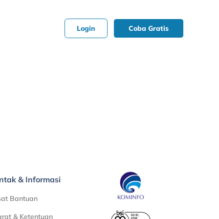
Login
Coba Gratis
ntak & Informasi
sat Bantuan
rat & Ketentuan