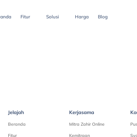
randa
Fitur
Solusi
Harga
Blog
Jelajah
Kerjasama
Ko
Beranda
Mitra Zahir Online
Pu
Fitur
Kemitraan
Sya