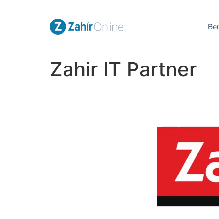
Be
Zahir IT Partner