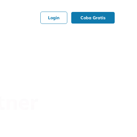
Login
Coba Gratis