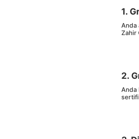
1. G
Anda 
Zahir
2. G
Anda 
sertif