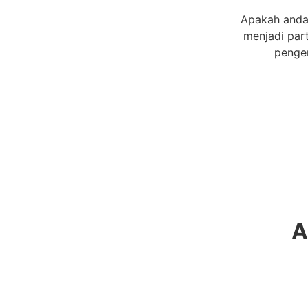
Apakah anda 
menjadi part
penge
A