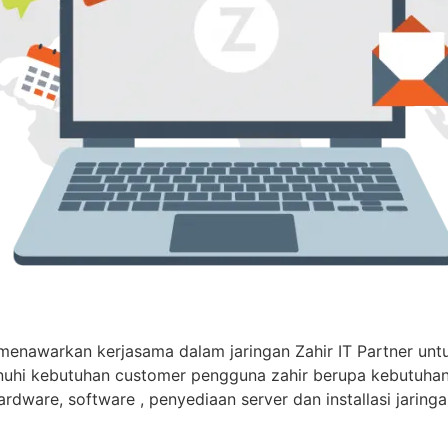
menawarkan kerjasama dalam jaringan Zahir IT Partner un
uhi kebutuhan customer pengguna zahir berupa kebutuhan
ardware, software , penyediaan server dan installasi jaringa