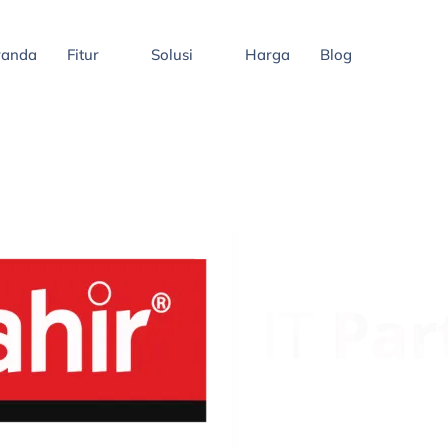
randa
Fitur
Solusi
Harga
Blog