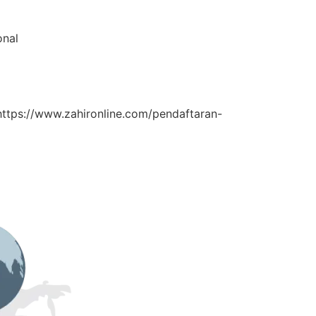
onal
”https://www.zahironline.com/pendaftaran-