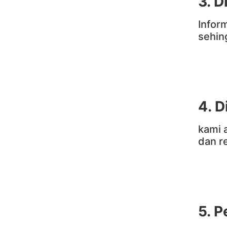
3.
D
Infor
sehin
4. D
kami 
dan re
5.
P