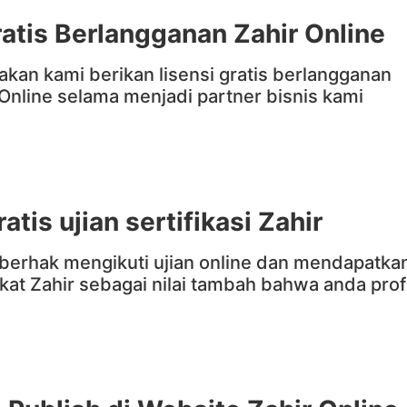
ratis Berlangganan Zahir Online
akan kami berikan lisensi gratis berlangganan
 Online selama menjadi partner bisnis kami
ratis ujian sertifikasi
Zahir
berhak mengikuti ujian online dan mendapatka
ikat Zahir sebagai nilai tambah bahwa anda prof