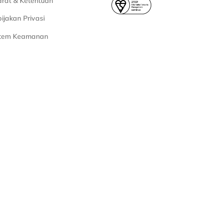
rat & Ketentuan
ijakan Privasi
stem Keamanan