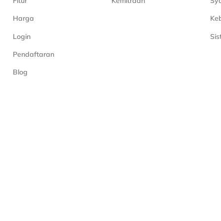
Fitur
Kemitraan
Sya
Harga
Keb
Login
Si
Pendaftaran
Blog