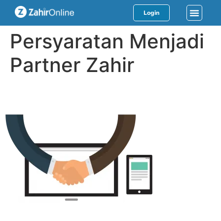
Login
Persyaratan Menjadi
Partner Zahir