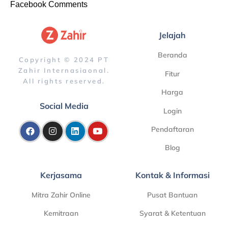
Facebook Comments
Jelajah
Beranda
Copyright © 2024 PT
Zahir Internasiaonal.
Fitur
All rights reserved.
Harga
Social Media
Login
Pendaftaran
Blog
Kerjasama
Kontak & Informasi
Mitra Zahir Online
Pusat Bantuan
Kemitraan
Syarat & Ketentuan