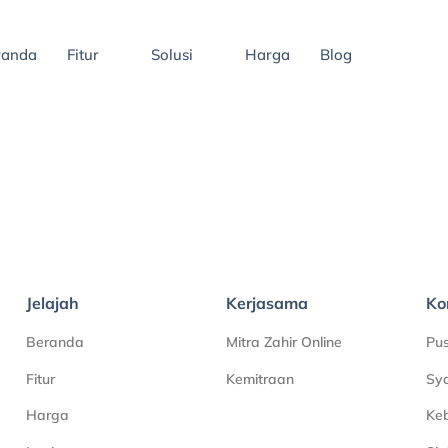
randa
Fitur
Solusi
Harga
Blog
Jelajah
Kerjasama
Ko
Beranda
Mitra Zahir Online
Pu
Fitur
Kemitraan
Sya
Harga
Keb