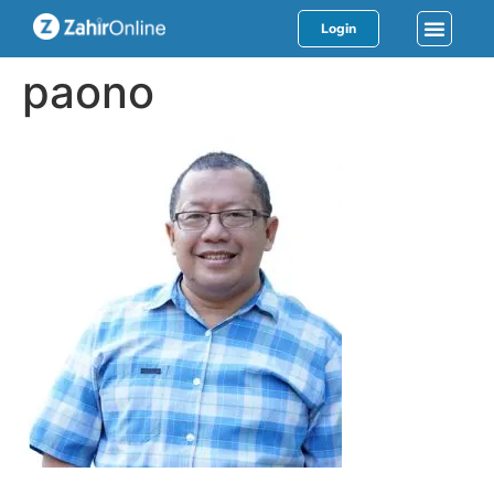
Login
paono