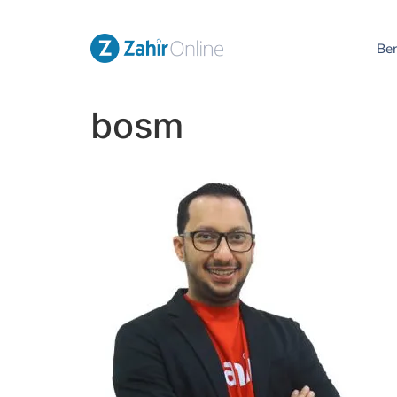
Be
bosm