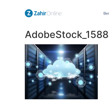
Be
AdobeStock_158