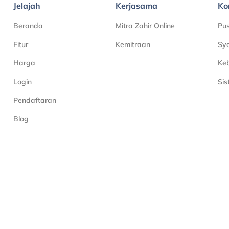
Jelajah
Kerjasama
Ko
Beranda
Mitra Zahir Online
Pu
Fitur
Kemitraan
Sya
Harga
Keb
Login
Si
Pendaftaran
Blog