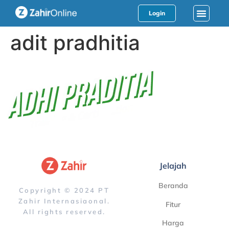
Login
adit pradhitia
Jelajah
Beranda
Copyright © 2024 PT
Zahir Internasiaonal.
Fitur
All rights reserved.
Harga