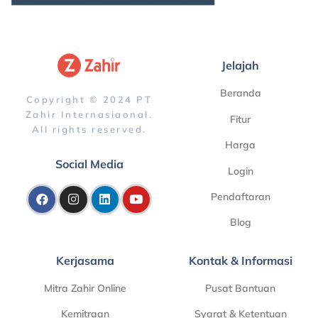
Jelajah
Beranda
Copyright © 2024 PT
Zahir Internasiaonal.
Fitur
All rights reserved.
Harga
Social Media
Login
Pendaftaran
Blog
Kerjasama
Kontak & Informasi
Mitra Zahir Online
Pusat Bantuan
Kemitraan
Syarat & Ketentuan