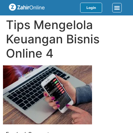
Login
Tips Mengelola
Keuangan Bisnis
Online 4