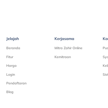
Jelajah
Kerjasama
Ko
Beranda
Mitra Zahir Online
Pu
Fitur
Kemitraan
Sya
Harga
Keb
Login
Si
Pendaftaran
Blog