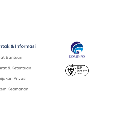
ntak & Informasi
sat Bantuan
rat & Ketentuan
ijakan Privasi
stem Keamanan