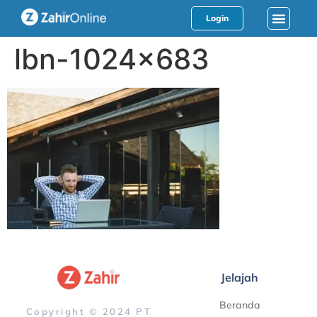
Login
lbn-1024×683
Jelajah
Beranda
Copyright © 2024 PT