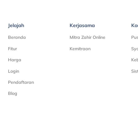
Jelajah
Kerjasama
Ko
Beranda
Mitra Zahir Online
Pu
Fitur
Kemitraan
Sya
Harga
Keb
Login
Si
Pendaftaran
Blog