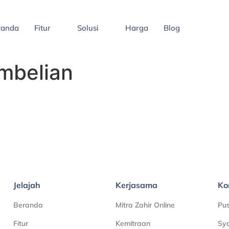
randa
Fitur
Solusi
Harga
Blog
mbelian
Jelajah
Kerjasama
Ko
Beranda
Mitra Zahir Online
Pu
Fitur
Kemitraan
Sya