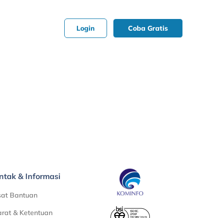
Login
Coba Gratis
ntak & Informasi
sat Bantuan
rat & Ketentuan