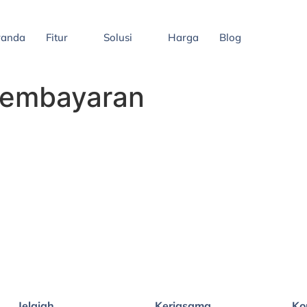
randa
Fitur
Solusi
Harga
Blog
pembayaran
Jelajah
Kerjasama
Ko