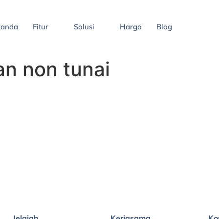
randa
Fitur
Solusi
Harga
Blog
an non tunai
Jelajah
Kerjasama
Ko