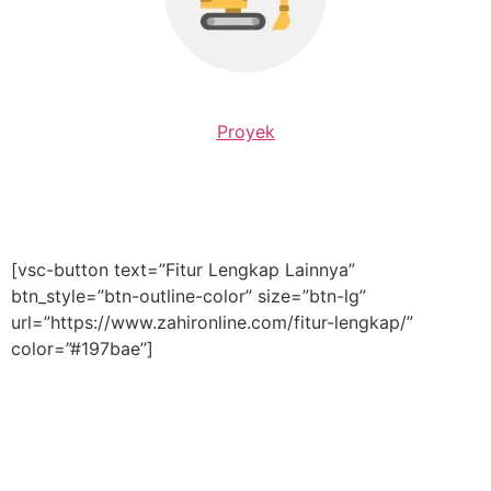
Proyek
[vsc-button text=”Fitur Lengkap Lainnya”
btn_style=”btn-outline-color” size=”btn-lg”
url=”https://www.zahironline.com/fitur-lengkap/”
color=”#197bae”]