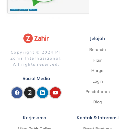
Jelajah
Beranda
Copyright © 2024 PT
Zahir Internasiaonal.
Fitur
All rights reserved.
Harga
Social Media
Login
Pendaftaran
Blog
Kerjasama
Kontak & Informasi
Mitra Zahir Online
Pusat Bantuan