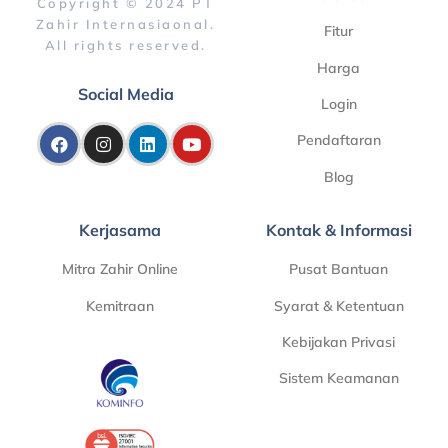
Copyright © 2024 PT
Zahir Internasiaonal.
Fitur
All rights reserved.
Harga
Social Media
Login
Pendaftaran
Blog
Kerjasama
Kontak & Informasi
Mitra Zahir Online
Pusat Bantuan
Kemitraan
Syarat & Ketentuan
Kebijakan Privasi
Sistem Keamanan