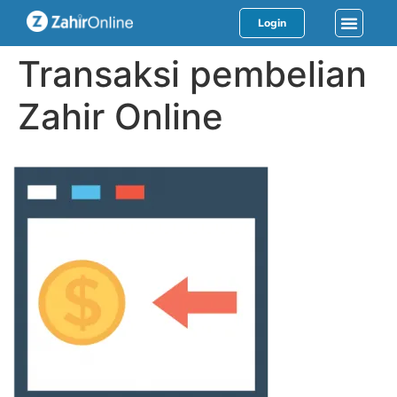
Login
Transaksi pembelian
Zahir Online