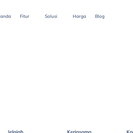
randa
Fitur
Solusi
Harga
Blog
Jelajah
Kerjasama
Ko