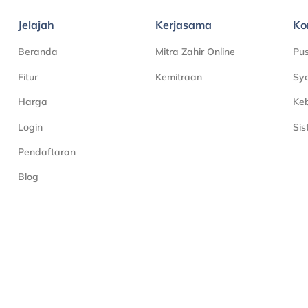
Jelajah
Kerjasama
Ko
Beranda
Mitra Zahir Online
Pu
Fitur
Kemitraan
Sya
Harga
Keb
Login
Si
Pendaftaran
Blog