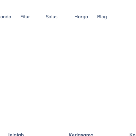
randa
Fitur
Solusi
Harga
Blog
Jelajah
Kerjasama
Ko