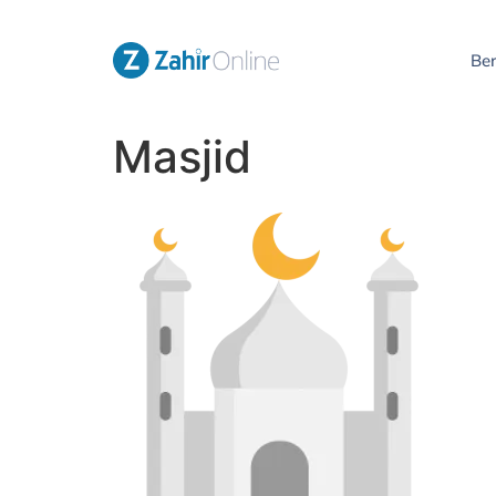
Be
Masjid