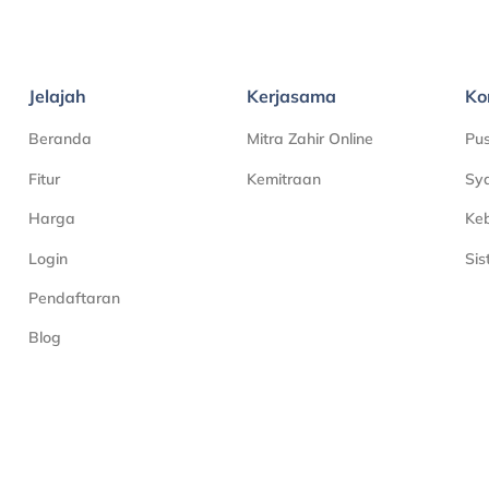
Jelajah
Kerjasama
Ko
Beranda
Mitra Zahir Online
Pu
Fitur
Kemitraan
Sya
Harga
Keb
Login
Si
Pendaftaran
Blog