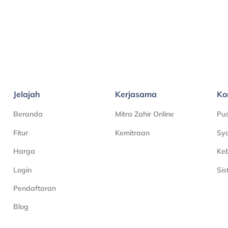
Jelajah
Kerjasama
Ko
Beranda
Mitra Zahir Online
Pu
Fitur
Kemitraan
Sya
Harga
Keb
Login
Si
Pendaftaran
Blog