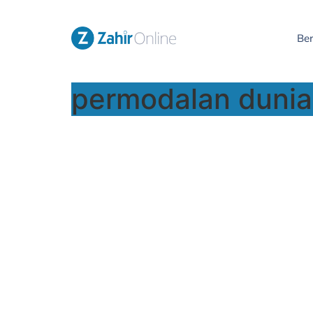
Be
permodalan dunia
Kenyamanan bisni
sini
Mengelola accounting, inventor