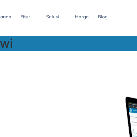
randa
Fitur
Solusi
Harga
Blog
wi
s anda dimulai dari
y, invoice dalam satu aplikasi.