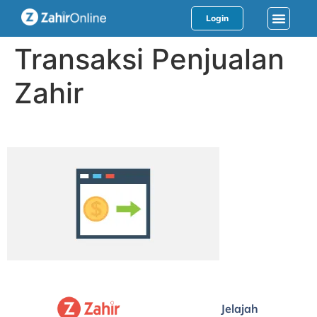
Login
Transaksi Penjualan
Zahir
Jelajah