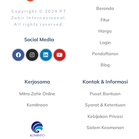
Beranda
Copyright © 2024 PT
Zahir Internasiaonal.
Fitur
All rights reserved.
Harga
Social Media
Login
Pendaftaran
Blog
Kerjasama
Kontak & Informasi
Mitra Zahir Online
Pusat Bantuan
Kemitraan
Syarat & Ketentuan
Kebijakan Privasi
Sistem Keamanan