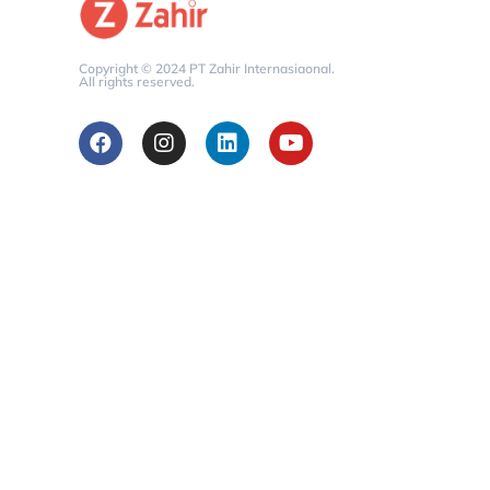
Copyright © 2024 PT Zahir Internasiaonal.
All rights reserved.