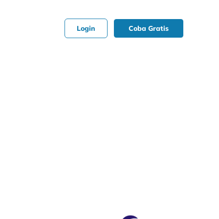
Login
Coba Gratis