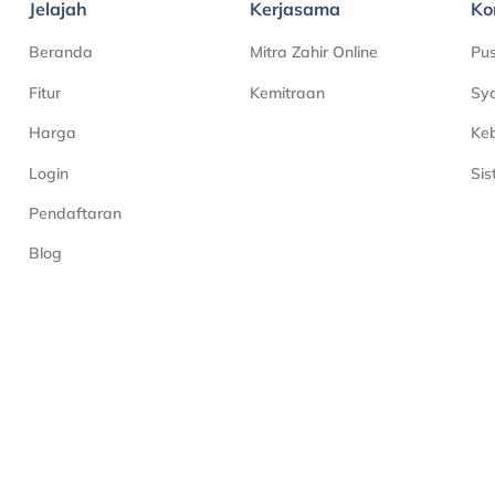
Jelajah
Kerjasama
Ko
Beranda
Mitra Zahir Online
Pu
Fitur
Kemitraan
Sya
Harga
Keb
Login
Si
Pendaftaran
Blog