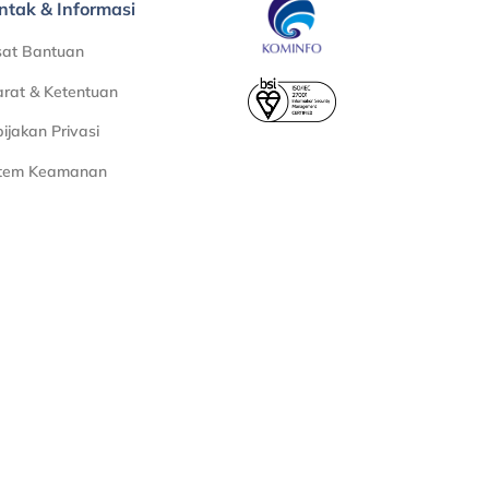
ntak & Informasi
sat Bantuan
rat & Ketentuan
ijakan Privasi
stem Keamanan