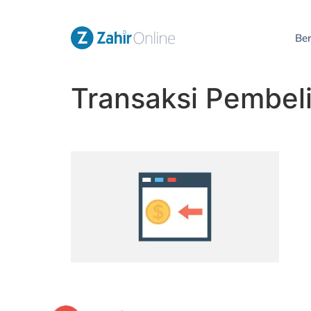
Be
Transaksi Pembeli