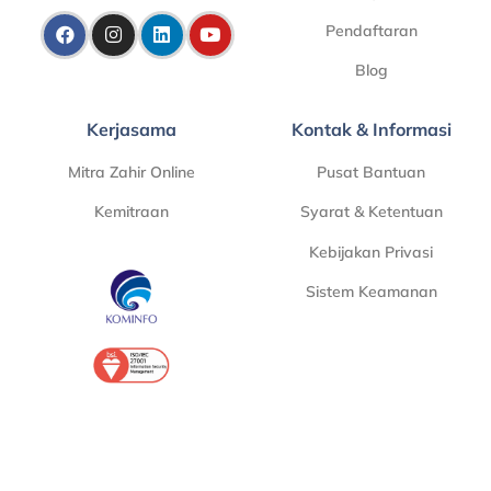
Pendaftaran
Blog
Kerjasama
Kontak & Informasi
Mitra Zahir Online
Pusat Bantuan
Kemitraan
Syarat & Ketentuan
Kebijakan Privasi
Sistem Keamanan