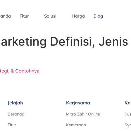
randa
Fitur
Solusi
Harga
Blog
rketing Definisi, Jenis 
ategi, & Contohnya
Jelajah
Kerjasama
Ko
Beranda
Mitra Zahir Online
Pu
Fitur
Kemitraan
Sya