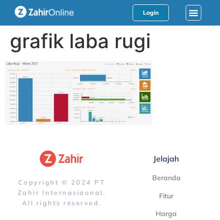
Login
grafik laba rugi
Jelajah
Beranda
Copyright © 2024 PT
Zahir Internasiaonal.
Fitur
All rights reserved.
Harga