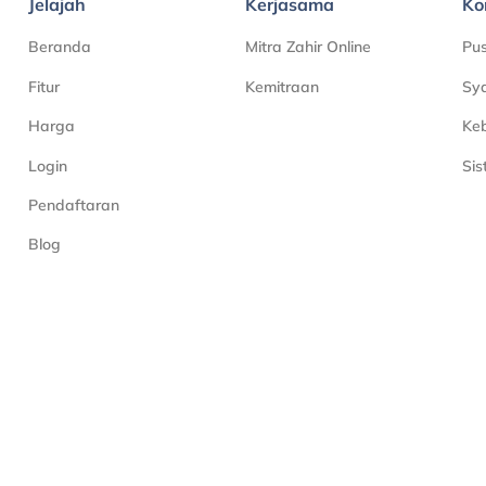
Jelajah
Kerjasama
Ko
Beranda
Mitra Zahir Online
Pu
Fitur
Kemitraan
Sya
Harga
Keb
Login
Si
Pendaftaran
Blog