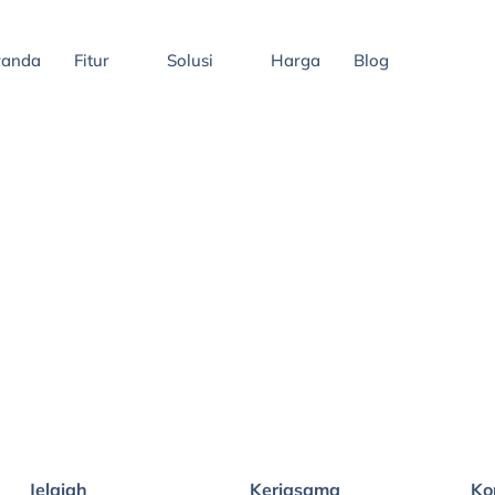
randa
Fitur
Solusi
Harga
Blog
Jelajah
Kerjasama
Ko