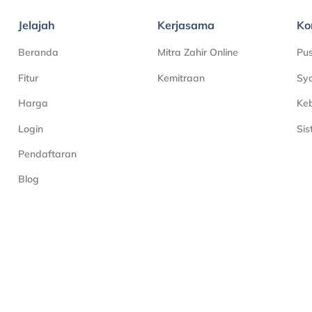
Jelajah
Kerjasama
Ko
Beranda
Mitra Zahir Online
Pu
Fitur
Kemitraan
Sya
Harga
Keb
Login
Si
Pendaftaran
Blog