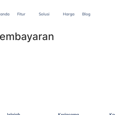
randa
Fitur
Solusi
Harga
Blog
pembayaran
Jelajah
Kerjasama
Ko