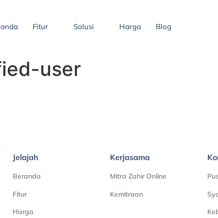
randa
Fitur
Solusi
Harga
Blog
fied-user
Jelajah
Kerjasama
Ko
Beranda
Mitra Zahir Online
Pu
Fitur
Kemitraan
Sya
Harga
Keb